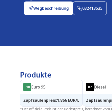
Wegbeschreibung
032413535
Produkte
Euro 95
Diesel
Zapfsäulenpreis
:
1.866
EUR/L
Zapfsäulenp
*
Der offizielle Preis ist der Höchstpreis, berechnet vo