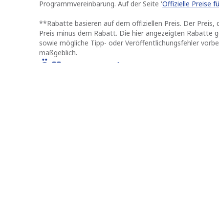
Programmvereinbarung. Auf der Seite '
Offizielle Preise 
**
Rabatte basieren auf dem offiziellen Preis. Der Preis, d
Preis minus dem Rabatt. Die hier angezeigten Rabatte g
sowie mögliche Tipp- oder Veröffentlichungsfehler vorbeh
maßgeblich.
Öffnungszeiten
Tanken
Rund um die Uhr geöffnet
N/A
Stationen in der Nähe
Q8 Pont-à-Celles
3.7 km
Rue du pont 6
6230
Pont-à-Celles