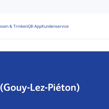
ssen & Trinken
Q8-App
Kundenservice
 (Gouy-Lez-Piéton)