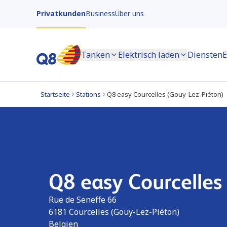
Privatkunden
Business
Über uns
Tanken
Elektrisch laden
Diensten
E
Startseite
Stations
Q8 easy Courcelles (Gouy-Lez-Piéton)
Q8 easy Courcelles
Rue de Seneffe 66
6181
Courcelles (Gouy-Lez-Piéton)
Belgien