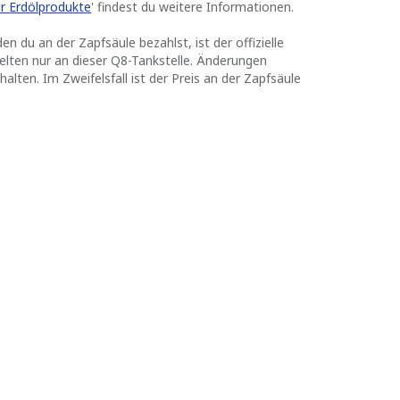
für Erdölprodukte
' findest du weitere Informationen.
en du an der Zapfsäule bezahlst, ist der offizielle
elten nur an dieser Q8-Tankstelle. Änderungen
alten. Im Zweifelsfall ist der Preis an der Zapfsäule
Q8 Courcelles
4.5 km
Rue Sart Lez Moulin 79 Bis
6180
Courcelles