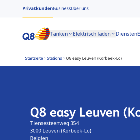
Privatkunden
Business
Über uns
Tanken
Elektrisch laden
Diensten
E
Startseite
Stations
Q8 easy Leuven (Korbeek-Lo)
Q8 easy Leuven (K
Tiensesteenweg 354
3000
Leuven (Korbeek-Lo)
Belgien