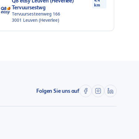
Q8 easy Leuven (Heverlee)
4.4
km
Tervuursestwg
Tervuursesteenweg 166
3001
Leuven (Heverlee)
Folgen Sie uns auf