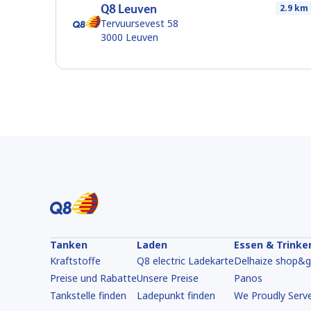
Q8 Leuven
2.9 km
Tervuursevest 58
3000
Leuven
Tanken
Laden
Essen & Trinke
Kraftstoffe
Q8 electric Ladekarte
Delhaize shop&
Preise und Rabatte
Unsere Preise
Panos
Tankstelle finden
Ladepunkt finden
We Proudly Serv