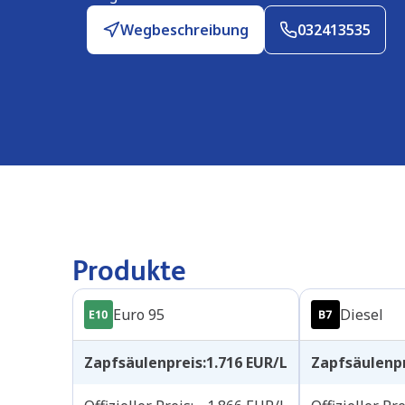
Wegbeschreibung
032413535
Produkte
Euro 95
Diesel
Zapfsäulenpreis
:
1.716
EUR/L
Zapfsäulenp