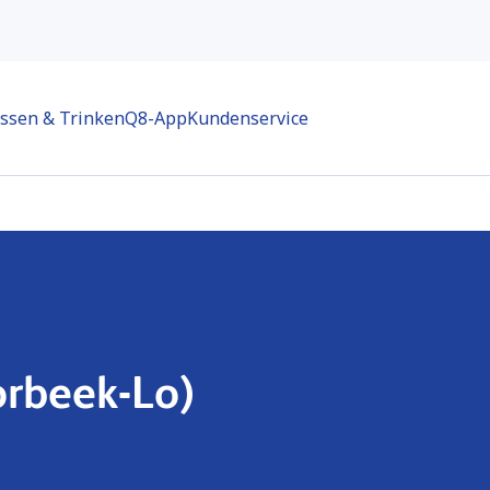
ssen & Trinken
Q8-App
Kundenservice
orbeek-Lo)