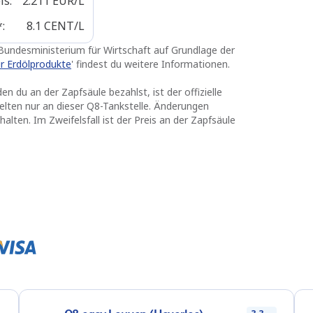
eis
:
2.211
EUR/L
*
:
8.1
CENT/L
m Bundesministerium für Wirtschaft auf Grundlage der
für Erdölprodukte
' findest du weitere Informationen.
en du an der Zapfsäule bezahlst, ist der offizielle
elten nur an dieser Q8-Tankstelle. Änderungen
alten. Im Zweifelsfall ist der Preis an der Zapfsäule