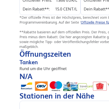
Offizieller Preis
:
1.866
EUR/L
Offizieller Pr
Dein Rabatt**
:
15.0
CENT/L
Dein Rabatt*
*
Der offizielle Preis ist der Höchstpreis, berechnet vo
Programmvereinbarung. Auf der Seite '
Offizielle Preise 
**
Rabatte basieren auf dem offiziellen Preis. Der Preis, d
Preis minus dem Rabatt. Die hier angezeigten Rabatte g
sowie mögliche Tipp- oder Veröffentlichungsfehler vorbeh
maßgeblich.
Öffnungszeiten
Tanken
Rund um die Uhr geöffnet
N/A
Stationen in der Nähe