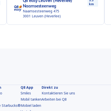
Q8 easy Leuven (Heverlee)
3.3
km
Naamsesteenweg
Naamsesteenweg 475
3001
Leuven (Heverlee)
n
Q8 App
Direkt zu
go
Smiles
Kontaktieren Sie uns
Mobil tanken
Arbeiten bei Q8
e Starbucks®
Mobiel laden