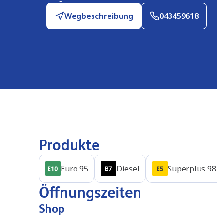
Wegbeschreibung
043459618
Produkte
Euro 95
Diesel
Superplus 98
Öffnungszeiten
Shop