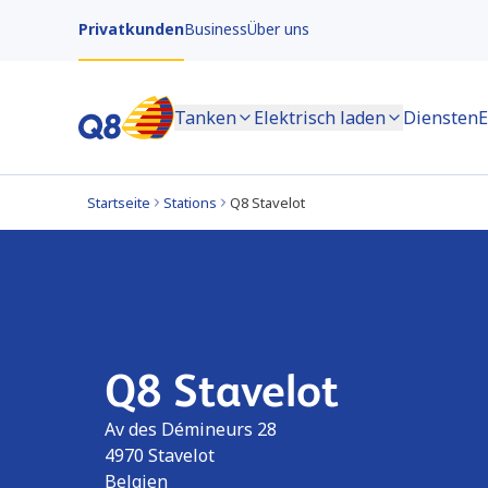
Privatkunden
Business
Über uns
Tanken
Elektrisch laden
Diensten
E
Startseite
Stations
Q8 Stavelot
Q8 Stavelot
Av des Démineurs 28
4970
Stavelot
Belgien