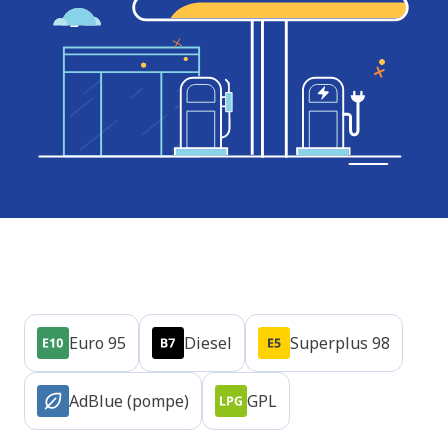
Produits
Euro 95
Diesel
Superplus 98
AdBlue (pompe)
GPL
N/A