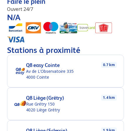
Faire le plein
Ouvert 24/7
N/A
Stations à proximité
Q8 easy Cointe
0.7 km
Av de L'Observatoire 335
4000
Cointe
Q8 Liège (Grétry)
1.4 km
Rue Grétry 150
4020
Liège Grétry
Q8 Liège (Sclessin)
1.9 km