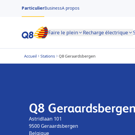
Particulier
Business
A propos
Faire le plein
Recharge électrique
Accueil
Stations
Q8 Geraardsbergen
Q8 Geraardsberge
Astridlaan 101
9500
Geraardsbergen
Belgique