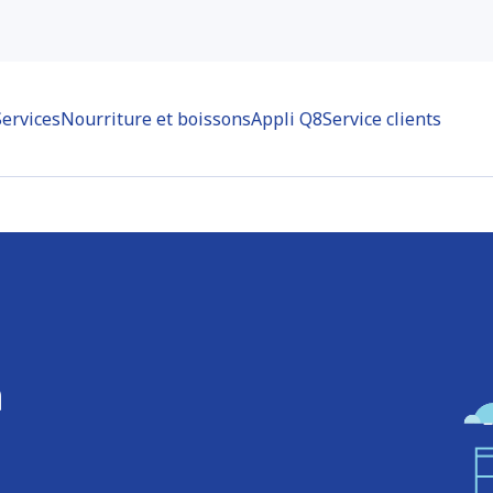
Services
Nourriture et boissons
Appli Q8
Service clients
n