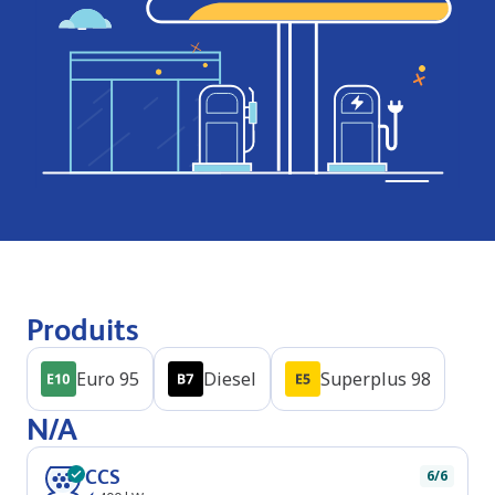
Produits
Euro 95
Diesel
Superplus 98
N/A
CCS
6/6