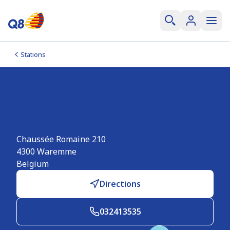
Stations
Q8 easy Waremme
Chaussée De Romaine
Chaussée Romaine 210
4300
Waremme
Belgium
Directions
032413535