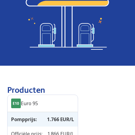
Producten
Euro 95
Pompprijs
:
1.766
EUR/L
Officiële prijs
:
1.866
EUR/L