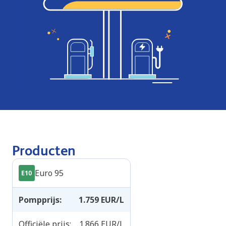
Producten
Euro 95
Pompprijs
:
1.759
EUR/L
Officiële prijs
:
1.866
EUR/L