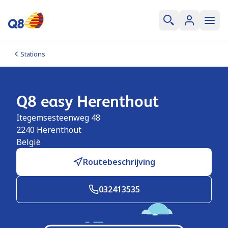
Stations
Q8 easy Herenthout
Itegemsesteenweg 48
2240
Herenthout
België
Routebeschrijving
032413535