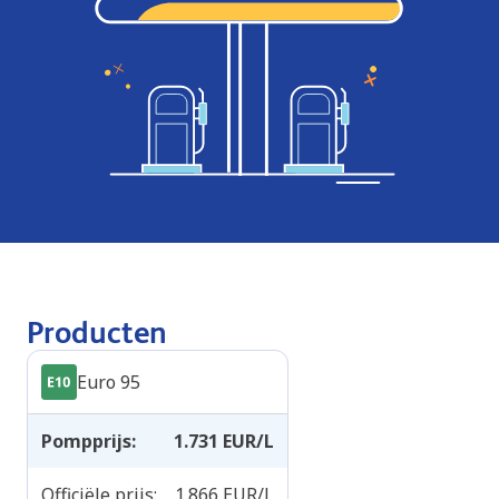
Producten
Euro 95
Pompprijs
:
1.731
EUR/L
Officiële prijs
:
1.866
EUR/L