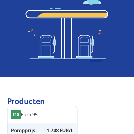
Producten
Euro 95
Pompprijs
:
1.748
EUR/L