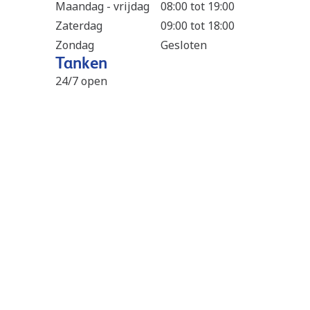
Maandag - vrijdag
08:00 tot 19:00
Zaterdag
09:00 tot 18:00
Zondag
Gesloten
Tanken
24/7 open
Betaalmogelijkheden
Stations in de buurt
Q8 Genk Bergbeemdstraat
2.3 km
Bergbeemdstraat 77
3600
Genk