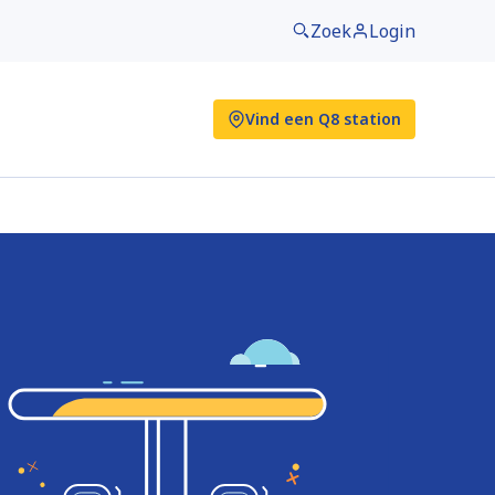
Zoek
Login
Vind een Q8 station