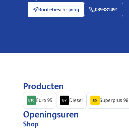
Routebeschrijving
089381491
Producten
Euro 95
Diesel
Superplus 98
Openingsuren
Shop