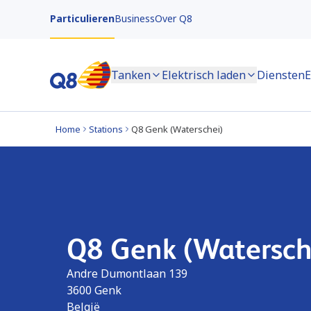
Particulieren
Business
Over Q8
Tanken
Elektrisch laden
Diensten
E
Home
Stations
Q8 Genk (Waterschei)
Q8 Genk (Watersch
Andre Dumontlaan 139
3600
Genk
België