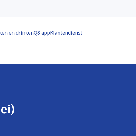
ten en drinken
Q8 app
Klantendienst
ei)