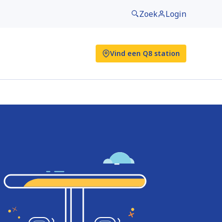
Zoek
Login
Vind een Q8 station