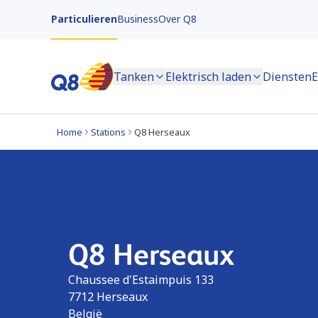
Particulieren
Business
Over Q8
Tanken
Elektrisch laden
Diensten
E
Home
Stations
Q8 Herseaux
Q8 Herseaux
Chaussee d'Estaimpuis 133
7712
Herseaux
België