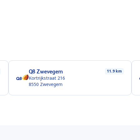
Q8 Zwevegem
11.9 km
Kortrijkstraat 216
8550
Zwevegem