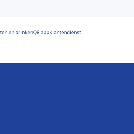
ten en drinken
Q8 app
Klantendienst