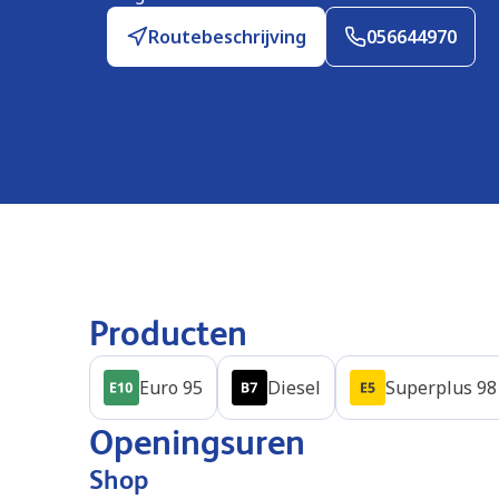
Routebeschrijving
056644970
Producten
Euro 95
Diesel
Superplus 98
Openingsuren
Shop