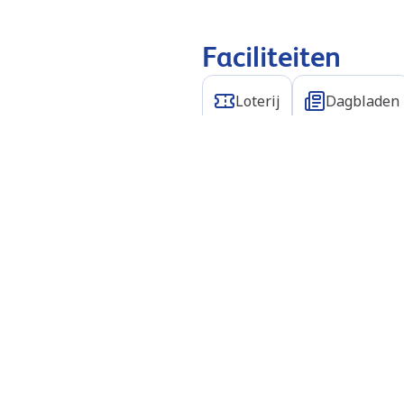
Faciliteiten
Loterij
Dagbladen
Laadmogelijkh
Q8 electric laadpas
Kredietkaart
Exter