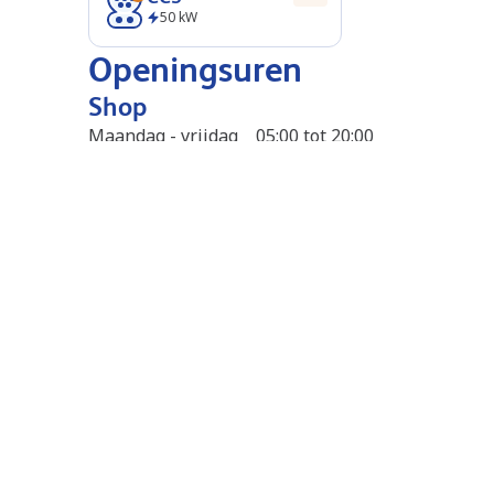
50
kW
Openingsuren
Shop
Maandag - vrijdag
05:00 tot 20:00
Zaterdag - zondag
07:00 tot 18:30
Tanken en laden
24/7 open
Betaalmogelijkheden
Shop