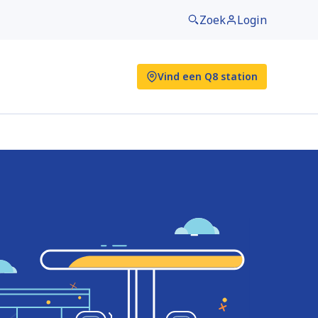
Zoek
Login
Vind een Q8 station