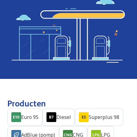
Producten
Euro 95
Diesel
Superplus 98
AdBlue (pomp)
CNG
LPG