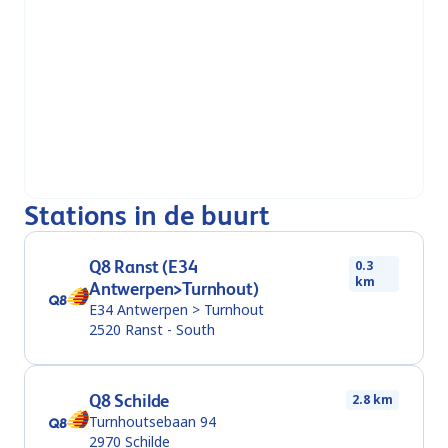
Panos
Tank zelf ook even bij
Stations in de buurt
Q8 Ranst (E34
0.3
km
Antwerpen>Turnhout)
E34 Antwerpen > Turnhout
2520
Ranst - South
Q8 Schilde
2.8 km
Turnhoutsebaan 94
2970
Schilde